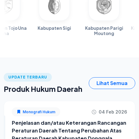
o Una
Kabupaten Sigi
Kabupaten Parigi
Kabupaten
Moutong
Ut
UPDATE TERBARU
Lihat Semua
Produk Hukum Daerah
04 Feb 2026
Monografi Hukum
Penjelasan dan/atau Keterangan Rancangan
Peraturan Daerah Tentang Perubahan Atas
Peraturan Daerah Kabupaten Donggala